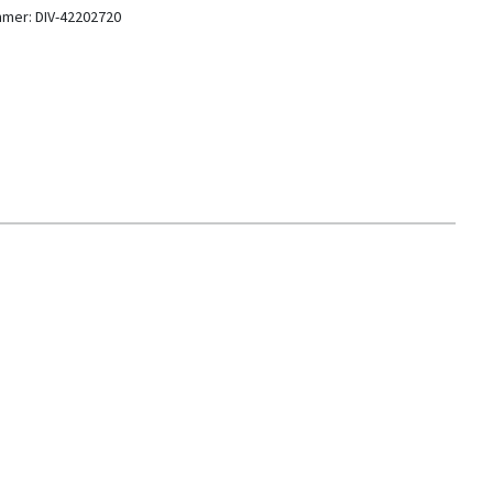
mmer:
DIV-42202720