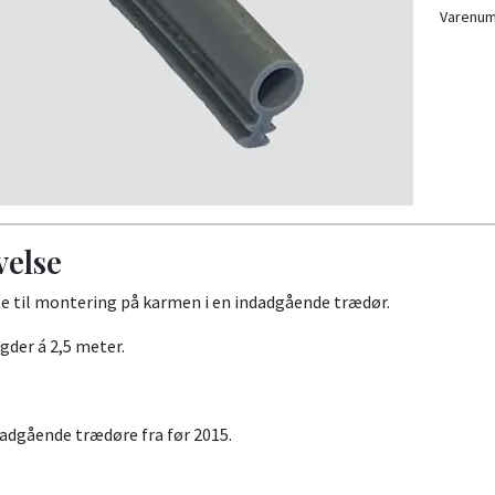
Varenu
velse
e til montering på karmen i en indadgående trædør.
gder á 2,5 meter.
dadgående trædøre fra før 2015.