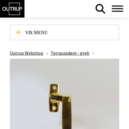
VIS MENU
Outrup Webshop
›
Terrassedøre - greb
›