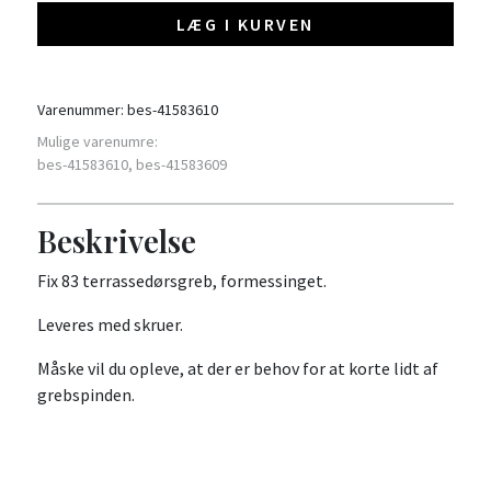
LÆG I KURVEN
Varenummer:
bes-41583610
Mulige varenumre:
bes-41583610, bes-41583609
Beskrivelse
Fix 83 terrassedørsgreb, formessinget.
Leveres med skruer.
Måske vil du opleve, at der er behov for at korte lidt af
grebspinden.