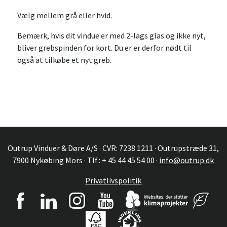
Vælg mellem grå eller hvid.
Bemærk, hvis dit vindue er med 2-lags glas og ikke nyt,
bliver grebspinden for kort. Du er er derfor nødt til
også at tilkøbe et nyt greb.
Outrup Vinduer & Døre A/S · CVR: 7238 1211 · Outrupstræde 31,
7900 Nykøbing Mors · Tlf.: + 45 44 45 54 00 ·
info@outrup.dk
Privatlivspolitik