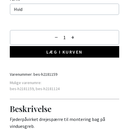
−
+
LÆG I KURVEN
Varenummer:
bes-h2181159
Mulige varenumre:
bes-h2181159, bes-h2181124
Beskrivelse
Fjederpåvirket drejespærre til montering bag på
vinduesgreb.