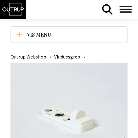
VIS MENU
Outrup Webshop
›
Vinduesgreb
›